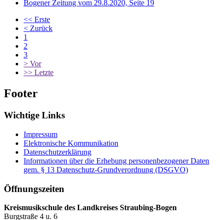
Bogener Zeitung vom 29.8.2020, Seite 19
<<
Erste
<
Zurück
1
2
3
>
Vor
>>
Letzte
Footer
Wichtige Links
Impressum
Elektronische Kommunikation
Datenschutzerklärung
Informationen über die Erhebung personenbezogener Daten
gem. § 13 Datenschutz-Grundverordnung (DSGVO)
Öffnungszeiten
Kreismusikschule des Landkreises Straubing-Bogen
Burgstraße 4 u. 6