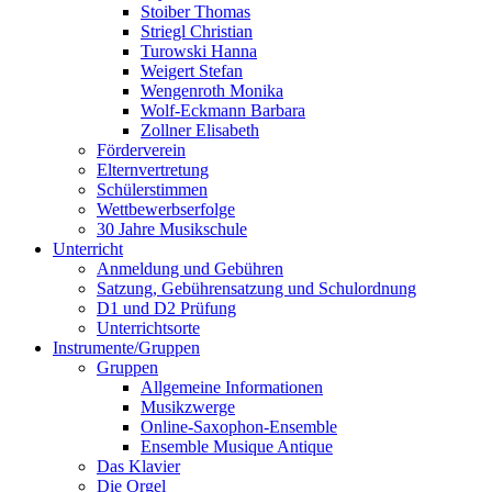
Stoiber Thomas
Striegl Christian
Turowski Hanna
Weigert Stefan
Wengenroth Monika
Wolf-Eckmann Barbara
Zollner Elisabeth
Förderverein
Elternvertretung
Schülerstimmen
Wettbewerbserfolge
30 Jahre Musikschule
Unterricht
Anmeldung und Gebühren
Satzung, Gebührensatzung und Schulordnung
D1 und D2 Prüfung
Unterrichtsorte
Instrumente/Gruppen
Gruppen
Allgemeine Informationen
Musikzwerge
Online-Saxophon-Ensemble
Ensemble Musique Antique
Das Klavier
Die Orgel