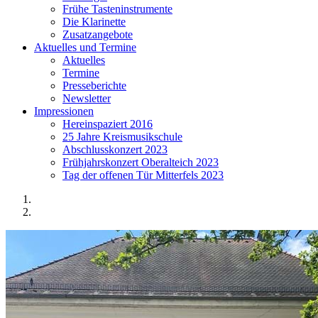
Frühe Tasteninstrumente
Die Klarinette
Zusatzangebote
Aktuelles und Termine
Aktuelles
Termine
Presseberichte
Newsletter
Impressionen
Hereinspaziert 2016
25 Jahre Kreismusikschule
Abschlusskonzert 2023
Frühjahrskonzert Oberalteich 2023
Tag der offenen Tür Mitterfels 2023