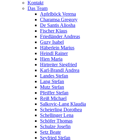
Kontakt
Das Team
Apfelböck Verena
Charamsa Gregory
De Santis Aliosha
Fischer Klaus
Friedländer Andreas
Guzy Isabel
Häberlein Marius
Heindl Rainer
Hien Maria
Hirtreiter Siegfried
Karl-Brandl Andrea
Landes Stefan
Lang Stefan
Mutz Stefan
Pfeiffer Stefan
Reiß Michael
Salkovic-Lang Klaudia
Scheierling Dorothea
Schellinger Lena
Schöfer Thomas
Schulze Josefin
Setz Beate
Seyfried Stefan