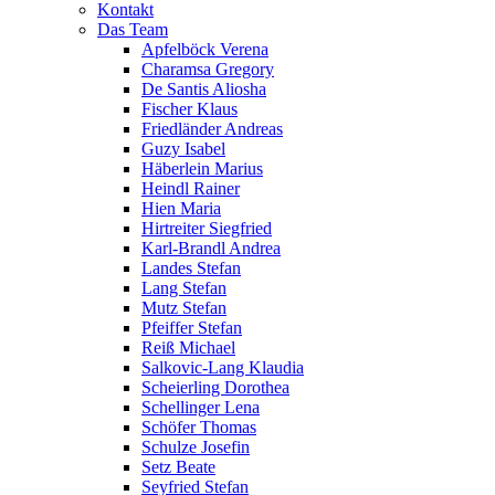
Kontakt
Das Team
Apfelböck Verena
Charamsa Gregory
De Santis Aliosha
Fischer Klaus
Friedländer Andreas
Guzy Isabel
Häberlein Marius
Heindl Rainer
Hien Maria
Hirtreiter Siegfried
Karl-Brandl Andrea
Landes Stefan
Lang Stefan
Mutz Stefan
Pfeiffer Stefan
Reiß Michael
Salkovic-Lang Klaudia
Scheierling Dorothea
Schellinger Lena
Schöfer Thomas
Schulze Josefin
Setz Beate
Seyfried Stefan