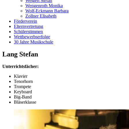
Weigert Stefan
Wengenroth Monika
Wolf-Eckmann Barbara
Zollner Elisabeth
Förderverein
Elternvertretung
Schülerstimmen
Wettbewerbserfolge
30 Jahre Musikschule
Lang Stefan
Unterrichtsfächer:
Klavier
Tenorhorn
Trompete
Keyboard
Big-Band
Bläserklasse