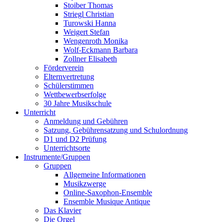
Stoiber Thomas
Striegl Christian
Turowski Hanna
Weigert Stefan
Wengenroth Monika
Wolf-Eckmann Barbara
Zollner Elisabeth
Förderverein
Elternvertretung
Schülerstimmen
Wettbewerbserfolge
30 Jahre Musikschule
Unterricht
Anmeldung und Gebühren
Satzung, Gebührensatzung und Schulordnung
D1 und D2 Prüfung
Unterrichtsorte
Instrumente/Gruppen
Gruppen
Allgemeine Informationen
Musikzwerge
Online-Saxophon-Ensemble
Ensemble Musique Antique
Das Klavier
Die Orgel