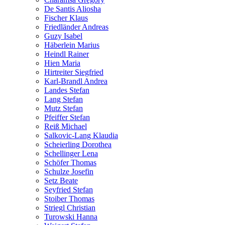
De Santis Aliosha
Fischer Klaus
Friedländer Andreas
Guzy Isabel
Häberlein Marius
Heindl Rainer
Hien Maria
Hirtreiter Siegfried
Karl-Brandl Andrea
Landes Stefan
Lang Stefan
Mutz Stefan
Pfeiffer Stefan
Reiß Michael
Salkovic-Lang Klaudia
Scheierling Dorothea
Schellinger Lena
Schöfer Thomas
Schulze Josefin
Setz Beate
Seyfried Stefan
Stoiber Thomas
Striegl Christian
Turowski Hanna