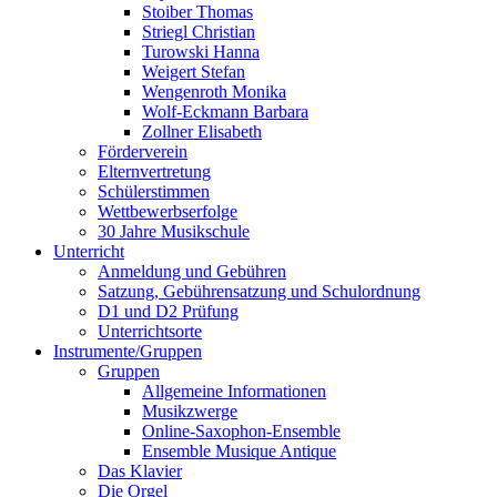
Stoiber Thomas
Striegl Christian
Turowski Hanna
Weigert Stefan
Wengenroth Monika
Wolf-Eckmann Barbara
Zollner Elisabeth
Förderverein
Elternvertretung
Schülerstimmen
Wettbewerbserfolge
30 Jahre Musikschule
Unterricht
Anmeldung und Gebühren
Satzung, Gebührensatzung und Schulordnung
D1 und D2 Prüfung
Unterrichtsorte
Instrumente/Gruppen
Gruppen
Allgemeine Informationen
Musikzwerge
Online-Saxophon-Ensemble
Ensemble Musique Antique
Das Klavier
Die Orgel