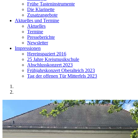
Frühe Tasteninstrumente
Die Klarinette
Zusatzangebote
Aktuelles und Termine
Aktuelles
Termine
Presseberichte
Newsletter
Impressionen
Hereinspaziert 2016
25 Jahre Kreismusikschule
Abschlusskonzert 2023
Frühjahrskonzert Oberalteich 2023
Tag der offenen Tür Mitterfels 2023