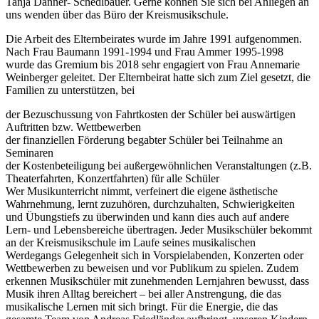
Tanja Danner- Schedlbauer. Gerne können Sie sich bei Anliegen an
uns wenden über das Büro der Kreismusikschule.
Die Arbeit des Elternbeirates wurde im Jahre 1991 aufgenommen.
Nach Frau Baumann 1991-1994 und Frau Ammer 1995-1998
wurde das Gremium bis 2018 sehr engagiert von Frau Annemarie
Weinberger geleitet. Der Elternbeirat hatte sich zum Ziel gesetzt, die
Familien zu unterstützen, bei
der Bezuschussung von Fahrtkosten der Schüler bei auswärtigen
Auftritten bzw. Wettbewerben
der finanziellen Förderung begabter Schüler bei Teilnahme an
Seminaren
der Kostenbeteiligung bei außergewöhnlichen Veranstaltungen (z.B.
Theaterfahrten, Konzertfahrten) für alle Schüler
Wer Musikunterricht nimmt, verfeinert die eigene ästhetische
Wahrnehmung, lernt zuzuhören, durchzuhalten, Schwierigkeiten
und Übungstiefs zu überwinden und kann dies auch auf andere
Lern- und Lebensbereiche übertragen. Jeder Musikschüler bekommt
an der Kreismusikschule im Laufe seines musikalischen
Werdegangs Gelegenheit sich in Vorspielabenden, Konzerten oder
Wettbewerben zu beweisen und vor Publikum zu spielen. Zudem
erkennen Musikschüler mit zunehmenden Lernjahren bewusst, dass
Musik ihren Alltag bereichert – bei aller Anstrengung, die das
musikalische Lernen mit sich bringt. Für die Energie, die das