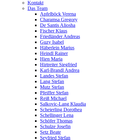
Kontakt
Das Team
Apfelböck Verena
Charamsa Gregory
De Santis Aliosha
Fischer Klaus
Friedländer Andreas
Guzy Isabel
Häberlein Marius
Heindl Rainer
Hien Maria
Hirtreiter Siegfried
Karl-Brandl Andrea
Landes Stefan
Lang Stefan
Mutz Stefan
Pfeiffer Stefan
Reiß Michael
Salkovic-Lang Klaudia
Scheierling Dorothea
Schellinger Lena
Schöfer Thomas
Schulze Josefin
Setz Beate
Seyfried Stefan