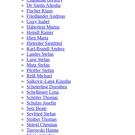
De Santis Aliosha
Fischer Klaus
Friedländer Andreas
Guzy Isabel
Häberlein Marius
Heindl Rainer
Hien Maria
Hirtreiter Siegfried
Karl-Brandl Andrea
Landes Stefan
Lang Stefan
Mutz Stefan
Pfeiffer Stefan
Reiß Michael
Salkovic-Lang Klaudia
Scheierling Dorothea
Schellinger Lena
Schöfer Thomas
Schulze Josefin
Setz Beate
Seyfried Stefan
Stoiber Thomas
Striegl Christian
Turowski Hanna