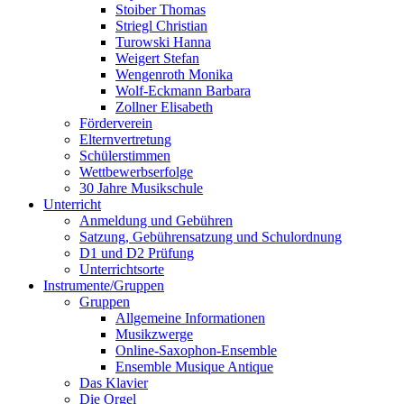
Stoiber Thomas
Striegl Christian
Turowski Hanna
Weigert Stefan
Wengenroth Monika
Wolf-Eckmann Barbara
Zollner Elisabeth
Förderverein
Elternvertretung
Schülerstimmen
Wettbewerbserfolge
30 Jahre Musikschule
Unterricht
Anmeldung und Gebühren
Satzung, Gebührensatzung und Schulordnung
D1 und D2 Prüfung
Unterrichtsorte
Instrumente/Gruppen
Gruppen
Allgemeine Informationen
Musikzwerge
Online-Saxophon-Ensemble
Ensemble Musique Antique
Das Klavier
Die Orgel