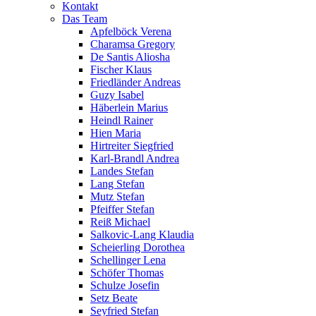
Kontakt
Das Team
Apfelböck Verena
Charamsa Gregory
De Santis Aliosha
Fischer Klaus
Friedländer Andreas
Guzy Isabel
Häberlein Marius
Heindl Rainer
Hien Maria
Hirtreiter Siegfried
Karl-Brandl Andrea
Landes Stefan
Lang Stefan
Mutz Stefan
Pfeiffer Stefan
Reiß Michael
Salkovic-Lang Klaudia
Scheierling Dorothea
Schellinger Lena
Schöfer Thomas
Schulze Josefin
Setz Beate
Seyfried Stefan