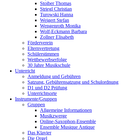
Stoiber Thomas
Striegl Christian
Turowski Hanna
Weigert Stefan
Wengenroth Monika
Wolf-Eckmann Barbara
Zollner Elisabeth
Förderverein
Elternvertretung
Schülerstimmen
Wettbewerbserfolge
30 Jahre Musikschule
Unterricht
Anmeldung und Gebühren
Satzung, Gebührensatzung und Schulordnung
D1 und D2 Prüfung
Unterrichtsorte
Instrumente/Gruppen
Gruppen
Allgemeine Informationen
Musikzwerge
Online-Saxophon-Ensemble
Ensemble Musique Antique
Das Klavier
Die Orgel