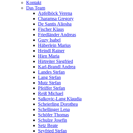
Kontakt
Das Team
Apfelböck Verena
Charamsa Gregory
De Santis Aliosha
Fischer Klaus
Friedländer Andreas
Guzy Isabel
Häberlein Marius
Heindl Rainer
Hien Maria
Hirtreiter Siegfried
Karl-Brandl Andrea
Landes Stefan
Lang Stefan
Mutz Stefan
Pfeiffer Stefan
Reiß Michael
Salkovic-Lang Klaudia
Scheierling Dorothea
Schellinger Lena
Schöfer Thomas
Schulze Josefin
Setz Beate
Seyfried Stefan