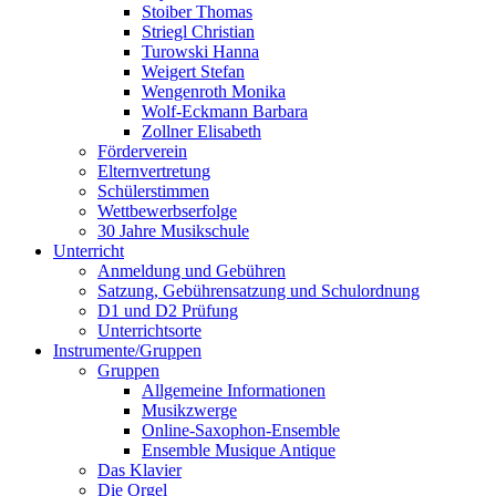
Stoiber Thomas
Striegl Christian
Turowski Hanna
Weigert Stefan
Wengenroth Monika
Wolf-Eckmann Barbara
Zollner Elisabeth
Förderverein
Elternvertretung
Schülerstimmen
Wettbewerbserfolge
30 Jahre Musikschule
Unterricht
Anmeldung und Gebühren
Satzung, Gebührensatzung und Schulordnung
D1 und D2 Prüfung
Unterrichtsorte
Instrumente/Gruppen
Gruppen
Allgemeine Informationen
Musikzwerge
Online-Saxophon-Ensemble
Ensemble Musique Antique
Das Klavier
Die Orgel