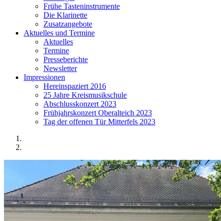
Frühe Tasteninstrumente
Die Klarinette
Zusatzangebote
Aktuelles und Termine
Aktuelles
Termine
Presseberichte
Newsletter
Impressionen
Hereinspaziert 2016
25 Jahre Kreismusikschule
Abschlusskonzert 2023
Frühjahrskonzert Oberalteich 2023
Tag der offenen Tür Mitterfels 2023