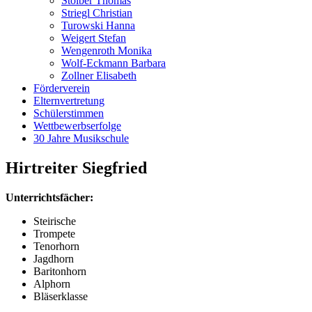
Stoiber Thomas
Striegl Christian
Turowski Hanna
Weigert Stefan
Wengenroth Monika
Wolf-Eckmann Barbara
Zollner Elisabeth
Förderverein
Elternvertretung
Schülerstimmen
Wettbewerbserfolge
30 Jahre Musikschule
Hirtreiter Siegfried
Unterrichtsfächer:
Steirische
Trompete
Tenorhorn
Jagdhorn
Baritonhorn
Alphorn
Bläserklasse