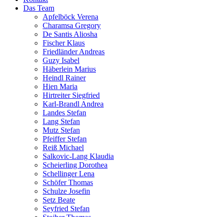
Das Team
Apfelböck Verena
Charamsa Gregory
De Santis Aliosha
Fischer Klaus
Friedländer Andreas
Guzy Isabel
Häberlein Marius
Heindl Rainer
Hien Maria
Hirtreiter Siegfried
Karl-Brandl Andrea
Landes Stefan
Lang Stefan
Mutz Stefan
Pfeiffer Stefan
Reiß Michael
Salkovic-Lang Klaudia
Scheierling Dorothea
Schellinger Lena
Schöfer Thomas
Schulze Josefin
Setz Beate
Seyfried Stefan