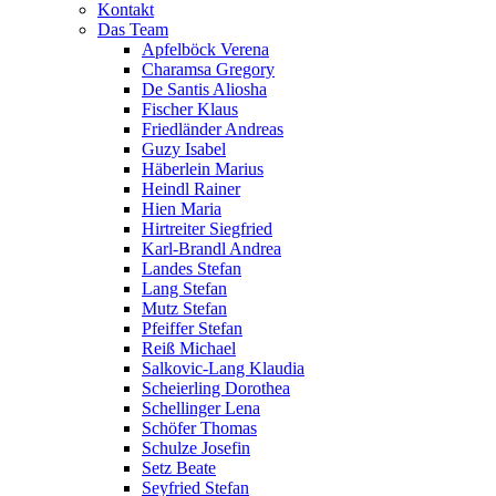
Kontakt
Das Team
Apfelböck Verena
Charamsa Gregory
De Santis Aliosha
Fischer Klaus
Friedländer Andreas
Guzy Isabel
Häberlein Marius
Heindl Rainer
Hien Maria
Hirtreiter Siegfried
Karl-Brandl Andrea
Landes Stefan
Lang Stefan
Mutz Stefan
Pfeiffer Stefan
Reiß Michael
Salkovic-Lang Klaudia
Scheierling Dorothea
Schellinger Lena
Schöfer Thomas
Schulze Josefin
Setz Beate
Seyfried Stefan