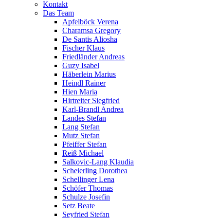
Kontakt
Das Team
Apfelböck Verena
Charamsa Gregory
De Santis Aliosha
Fischer Klaus
Friedländer Andreas
Guzy Isabel
Häberlein Marius
Heindl Rainer
Hien Maria
Hirtreiter Siegfried
Karl-Brandl Andrea
Landes Stefan
Lang Stefan
Mutz Stefan
Pfeiffer Stefan
Reiß Michael
Salkovic-Lang Klaudia
Scheierling Dorothea
Schellinger Lena
Schöfer Thomas
Schulze Josefin
Setz Beate
Seyfried Stefan