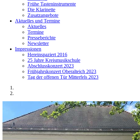
Frühe Tasteninstrumente
Die Klarinette
Zusatzangebote
Aktuelles und Termine
Aktuelles
Termine
Presseberichte
Newsletter
Impressionen
Hereinspaziert 2016
25 Jahre Kreismusikschule
Abschlusskonzert 2023
Frühjahrskonzert Oberalteich 2023
Tag der offenen Tür Mitterfels 2023