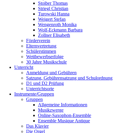
Stoiber Thomas
Striegl Christian
Turowski Hanna
Weigert Stefan
Wengenroth Monika
Wolf-Eckmann Barbara
Zollner Elisabeth
Förderverein
Elternvertretung
Schülerstimmen
Wettbewerbserfolge
30 Jahre Musikschule
Unterricht
Anmeldung und Gebühren
Satzung, Gebührensatzung und Schulordnung
D1 und D2 Prüfung
Unterrichtsorte
Instrumente/Gruppen
Gruppen
Allgemeine Informationen
Musikzwerge
Online-Saxophon-Ensemble
Ensemble Musique Antique
Das Klavier
Die Orgel