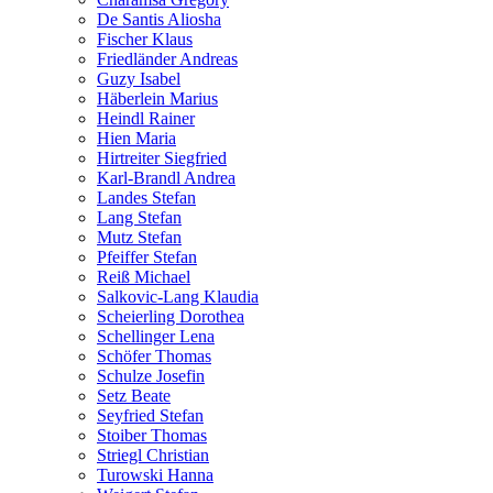
De Santis Aliosha
Fischer Klaus
Friedländer Andreas
Guzy Isabel
Häberlein Marius
Heindl Rainer
Hien Maria
Hirtreiter Siegfried
Karl-Brandl Andrea
Landes Stefan
Lang Stefan
Mutz Stefan
Pfeiffer Stefan
Reiß Michael
Salkovic-Lang Klaudia
Scheierling Dorothea
Schellinger Lena
Schöfer Thomas
Schulze Josefin
Setz Beate
Seyfried Stefan
Stoiber Thomas
Striegl Christian
Turowski Hanna