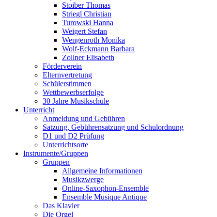
Stoiber Thomas
Striegl Christian
Turowski Hanna
Weigert Stefan
Wengenroth Monika
Wolf-Eckmann Barbara
Zollner Elisabeth
Förderverein
Elternvertretung
Schülerstimmen
Wettbewerbserfolge
30 Jahre Musikschule
Unterricht
Anmeldung und Gebühren
Satzung, Gebührensatzung und Schulordnung
D1 und D2 Prüfung
Unterrichtsorte
Instrumente/Gruppen
Gruppen
Allgemeine Informationen
Musikzwerge
Online-Saxophon-Ensemble
Ensemble Musique Antique
Das Klavier
Die Orgel