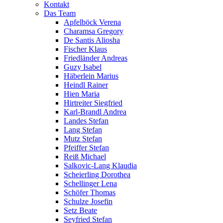
Kontakt
Das Team
Apfelböck Verena
Charamsa Gregory
De Santis Aliosha
Fischer Klaus
Friedländer Andreas
Guzy Isabel
Häberlein Marius
Heindl Rainer
Hien Maria
Hirtreiter Siegfried
Karl-Brandl Andrea
Landes Stefan
Lang Stefan
Mutz Stefan
Pfeiffer Stefan
Reiß Michael
Salkovic-Lang Klaudia
Scheierling Dorothea
Schellinger Lena
Schöfer Thomas
Schulze Josefin
Setz Beate
Seyfried Stefan