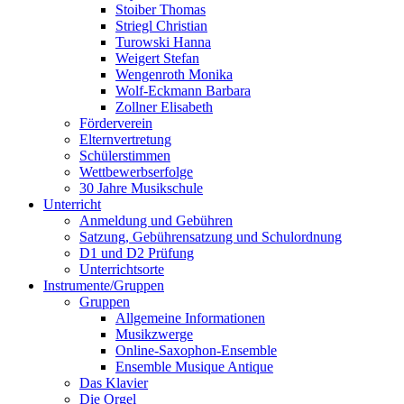
Stoiber Thomas
Striegl Christian
Turowski Hanna
Weigert Stefan
Wengenroth Monika
Wolf-Eckmann Barbara
Zollner Elisabeth
Förderverein
Elternvertretung
Schülerstimmen
Wettbewerbserfolge
30 Jahre Musikschule
Unterricht
Anmeldung und Gebühren
Satzung, Gebührensatzung und Schulordnung
D1 und D2 Prüfung
Unterrichtsorte
Instrumente/Gruppen
Gruppen
Allgemeine Informationen
Musikzwerge
Online-Saxophon-Ensemble
Ensemble Musique Antique
Das Klavier
Die Orgel