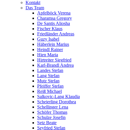
Kontakt
Das Team
Apfelböck Verena
Charamsa Gregory
De Santis Aliosha
Fischer Klaus
Friedländer Andreas
Guzy Isabel
Häberlein Marius
Heindl Rainer
Hien Maria
Hirtreiter Siegfried
Karl-Brandl Andrea
Landes Stefan
Lang Stefan
Mutz Stefan
Pfeiffer Stefan
Reiß Michael
Salkovic-Lang Klaudia
Scheierling Dorothea
Schellinger Lena
Schöfer Thomas
Schulze Josefin
Setz Beate
Seyfried Stefan