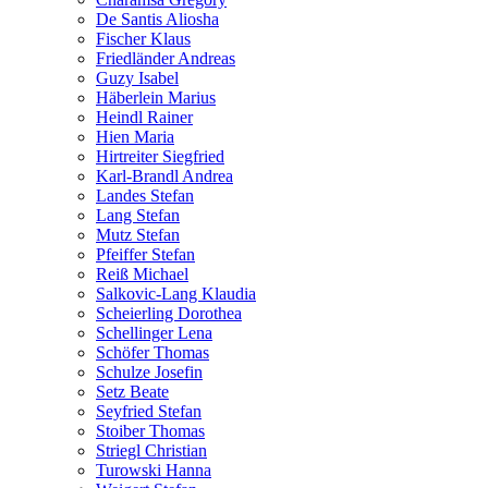
De Santis Aliosha
Fischer Klaus
Friedländer Andreas
Guzy Isabel
Häberlein Marius
Heindl Rainer
Hien Maria
Hirtreiter Siegfried
Karl-Brandl Andrea
Landes Stefan
Lang Stefan
Mutz Stefan
Pfeiffer Stefan
Reiß Michael
Salkovic-Lang Klaudia
Scheierling Dorothea
Schellinger Lena
Schöfer Thomas
Schulze Josefin
Setz Beate
Seyfried Stefan
Stoiber Thomas
Striegl Christian
Turowski Hanna