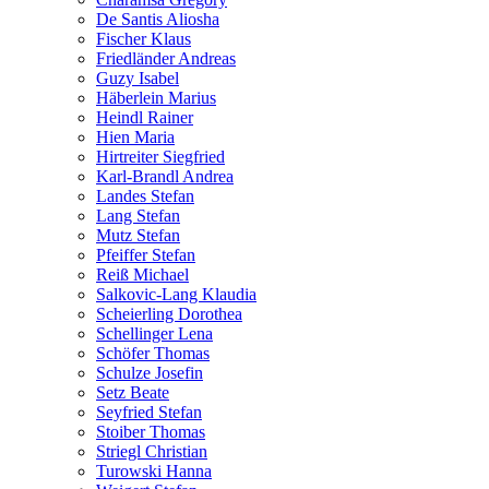
De Santis Aliosha
Fischer Klaus
Friedländer Andreas
Guzy Isabel
Häberlein Marius
Heindl Rainer
Hien Maria
Hirtreiter Siegfried
Karl-Brandl Andrea
Landes Stefan
Lang Stefan
Mutz Stefan
Pfeiffer Stefan
Reiß Michael
Salkovic-Lang Klaudia
Scheierling Dorothea
Schellinger Lena
Schöfer Thomas
Schulze Josefin
Setz Beate
Seyfried Stefan
Stoiber Thomas
Striegl Christian
Turowski Hanna