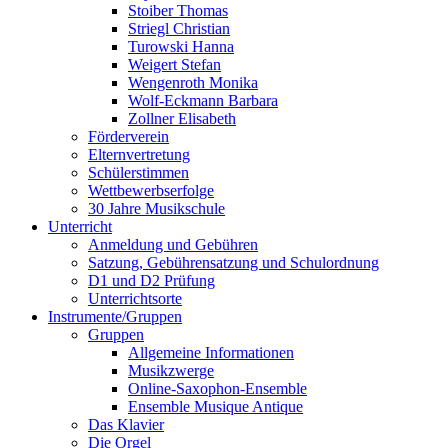
Stoiber Thomas
Striegl Christian
Turowski Hanna
Weigert Stefan
Wengenroth Monika
Wolf-Eckmann Barbara
Zollner Elisabeth
Förderverein
Elternvertretung
Schülerstimmen
Wettbewerbserfolge
30 Jahre Musikschule
Unterricht
Anmeldung und Gebühren
Satzung, Gebührensatzung und Schulordnung
D1 und D2 Prüfung
Unterrichtsorte
Instrumente/Gruppen
Gruppen
Allgemeine Informationen
Musikzwerge
Online-Saxophon-Ensemble
Ensemble Musique Antique
Das Klavier
Die Orgel