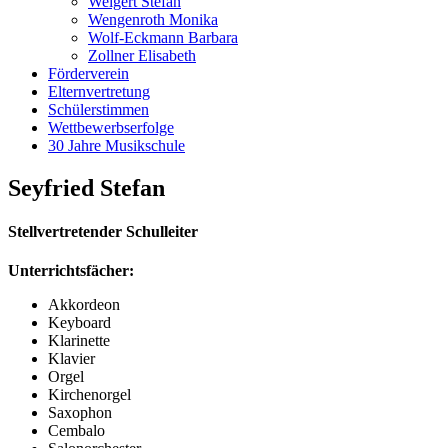
Weigert Stefan
Wengenroth Monika
Wolf-Eckmann Barbara
Zollner Elisabeth
Förderverein
Elternvertretung
Schülerstimmen
Wettbewerbserfolge
30 Jahre Musikschule
Seyfried Stefan
Stellvertretender Schulleiter
Unterrichtsfächer:
Akkordeon
Keyboard
Klarinette
Klavier
Orgel
Kirchenorgel
Saxophon
Cembalo