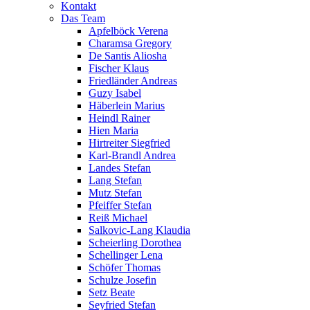
Kontakt
Das Team
Apfelböck Verena
Charamsa Gregory
De Santis Aliosha
Fischer Klaus
Friedländer Andreas
Guzy Isabel
Häberlein Marius
Heindl Rainer
Hien Maria
Hirtreiter Siegfried
Karl-Brandl Andrea
Landes Stefan
Lang Stefan
Mutz Stefan
Pfeiffer Stefan
Reiß Michael
Salkovic-Lang Klaudia
Scheierling Dorothea
Schellinger Lena
Schöfer Thomas
Schulze Josefin
Setz Beate
Seyfried Stefan