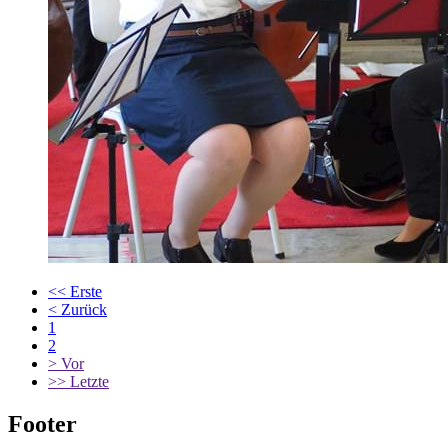
<<
Erste
<
Zurück
1
2
>
Vor
>>
Letzte
Footer