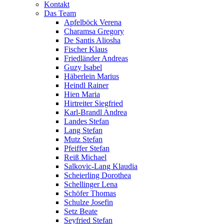
Kontakt
Das Team
Apfelböck Verena
Charamsa Gregory
De Santis Aliosha
Fischer Klaus
Friedländer Andreas
Guzy Isabel
Häberlein Marius
Heindl Rainer
Hien Maria
Hirtreiter Siegfried
Karl-Brandl Andrea
Landes Stefan
Lang Stefan
Mutz Stefan
Pfeiffer Stefan
Reiß Michael
Salkovic-Lang Klaudia
Scheierling Dorothea
Schellinger Lena
Schöfer Thomas
Schulze Josefin
Setz Beate
Seyfried Stefan