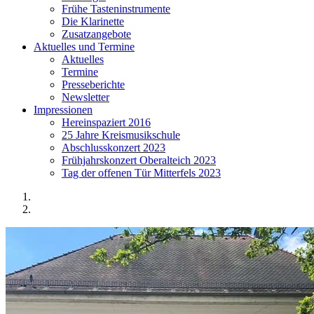
Frühe Tasteninstrumente
Die Klarinette
Zusatzangebote
Aktuelles und Termine
Aktuelles
Termine
Presseberichte
Newsletter
Impressionen
Hereinspaziert 2016
25 Jahre Kreismusikschule
Abschlusskonzert 2023
Frühjahrskonzert Oberalteich 2023
Tag der offenen Tür Mitterfels 2023