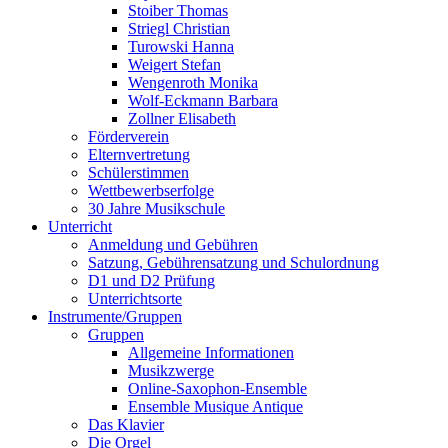
Stoiber Thomas
Striegl Christian
Turowski Hanna
Weigert Stefan
Wengenroth Monika
Wolf-Eckmann Barbara
Zollner Elisabeth
Förderverein
Elternvertretung
Schülerstimmen
Wettbewerbserfolge
30 Jahre Musikschule
Unterricht
Anmeldung und Gebühren
Satzung, Gebührensatzung und Schulordnung
D1 und D2 Prüfung
Unterrichtsorte
Instrumente/Gruppen
Gruppen
Allgemeine Informationen
Musikzwerge
Online-Saxophon-Ensemble
Ensemble Musique Antique
Das Klavier
Die Orgel