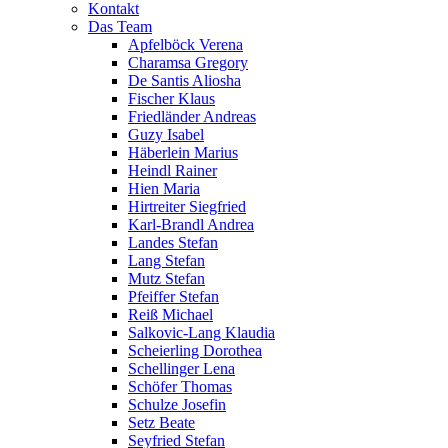
Kontakt
Das Team
Apfelböck Verena
Charamsa Gregory
De Santis Aliosha
Fischer Klaus
Friedländer Andreas
Guzy Isabel
Häberlein Marius
Heindl Rainer
Hien Maria
Hirtreiter Siegfried
Karl-Brandl Andrea
Landes Stefan
Lang Stefan
Mutz Stefan
Pfeiffer Stefan
Reiß Michael
Salkovic-Lang Klaudia
Scheierling Dorothea
Schellinger Lena
Schöfer Thomas
Schulze Josefin
Setz Beate
Seyfried Stefan