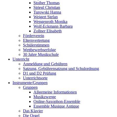
Stoiber Thomas
Striegl Christian
Turowski Hanna
Weigert Stefan
Wengenroth Monika
Wolf-Eckmann Barbara
Zollner Elisabeth
Förderverein
Elternvertretung
Schülerstimmen
Wettbewerbserfolge
30 Jahre Musikschule
Unterricht
Anmeldung und Gebühren
Satzung, Gebührensatzung und Schulordnung
D1 und D2 Prüfung
Unterrichtsorte
Instrumente/Gruppen
Gruppen
Allgemeine Informationen
Musikzwerge
Online-Saxophon-Ensemble
Ensemble Musique Antique
Das Klavier
Die Orgel