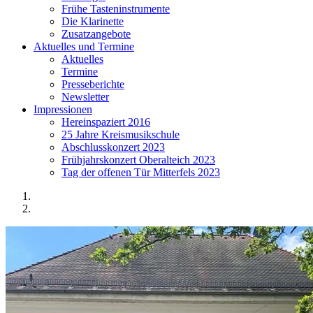
Frühe Tasteninstrumente
Die Klarinette
Zusatzangebote
Aktuelles und Termine
Aktuelles
Termine
Presseberichte
Newsletter
Impressionen
Hereinspaziert 2016
25 Jahre Kreismusikschule
Abschlusskonzert 2023
Frühjahrskonzert Oberalteich 2023
Tag der offenen Tür Mitterfels 2023