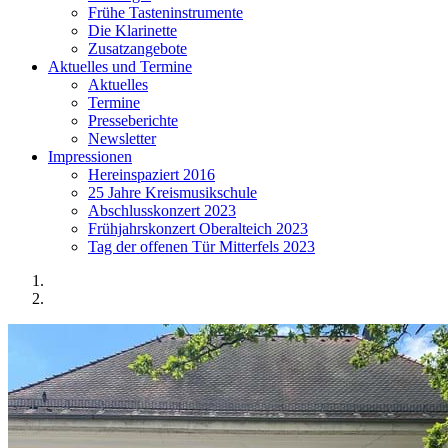
Frühe Tasteninstrumente
Die Klarinette
Zusatzangebote
Aktuelles und Termine
Aktuelles
Termine
Presseberichte
Newsletter
Impressionen
Hereinspaziert 2016
25 Jahre Kreismusikschule
Abschlusskonzert 2023
Frühjahrskonzert Oberalteich 2023
Tag der offenen Tür Mitterfels 2023