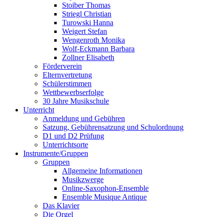
Stoiber Thomas
Striegl Christian
Turowski Hanna
Weigert Stefan
Wengenroth Monika
Wolf-Eckmann Barbara
Zollner Elisabeth
Förderverein
Elternvertretung
Schülerstimmen
Wettbewerbserfolge
30 Jahre Musikschule
Unterricht
Anmeldung und Gebühren
Satzung, Gebührensatzung und Schulordnung
D1 und D2 Prüfung
Unterrichtsorte
Instrumente/Gruppen
Gruppen
Allgemeine Informationen
Musikzwerge
Online-Saxophon-Ensemble
Ensemble Musique Antique
Das Klavier
Die Orgel