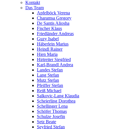
Kontakt
Das Team
Apfelböck Verena
Charamsa Gregory
De Santis Aliosha
Fischer Klaus
Friedländer Andreas
Guzy Isabel
Häberlein Marius
Heindl Rainer
Hien Maria
Hirtreiter Siegfried
Karl-Brandl Andrea
Landes Stefan
Lang Stefan
Mutz Stefan
Pfeiffer Stefan
Reiß Michael
Salkovic-Lang Klaudia
Scheierling Dorothea
Schellinger Lena
Schöfer Thomas
Schulze Josefin
Setz Beate
Seyfried Stefan