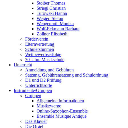
Stoiber Thomas
Striegl Christian
Turowski Hanna
Weigert Stefan
Wengenroth Monika
Wolf-Eckmann Barbara
Zollner Elisabeth
Förderverein
Elternvertretung
Schülerstimmen
Wettbewerbserfolge
30 Jahre Musikschule
Unterricht
Anmeldung und Gebühren
Satzung, Gebührensatzung und Schulordnung
D1 und D2 Prüfung
Unterrichtsorte
Instrumente/Gruppen
Gruppen
Allgemeine Informationen
Musikzwerge
Online-Saxophon-Ensemble
Ensemble Musique Antique
Das Klavier
Die Orgel