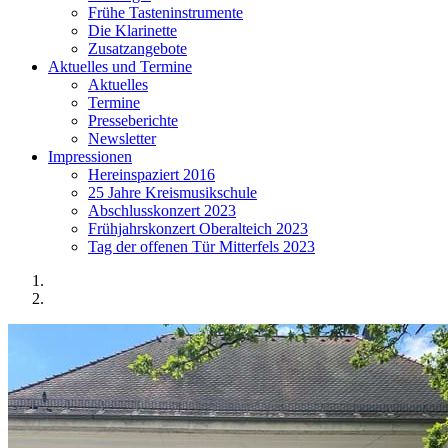
Frühe Tasteninstrumente
Die Klarinette
Zusatzangebote
Aktuelles und Termine
Aktuelles
Termine
Presseberichte
Newsletter
Impressionen
Hereinspaziert 2016
25 Jahre Kreismusikschule
Abschlusskonzert 2023
Frühjahrskonzert Oberalteich 2023
Tag der offenen Tür Mitterfels 2023