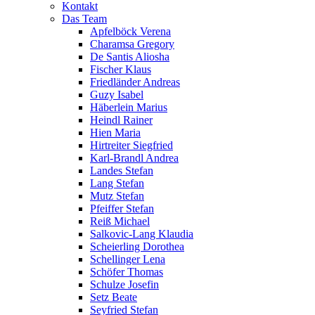
Kontakt
Das Team
Apfelböck Verena
Charamsa Gregory
De Santis Aliosha
Fischer Klaus
Friedländer Andreas
Guzy Isabel
Häberlein Marius
Heindl Rainer
Hien Maria
Hirtreiter Siegfried
Karl-Brandl Andrea
Landes Stefan
Lang Stefan
Mutz Stefan
Pfeiffer Stefan
Reiß Michael
Salkovic-Lang Klaudia
Scheierling Dorothea
Schellinger Lena
Schöfer Thomas
Schulze Josefin
Setz Beate
Seyfried Stefan