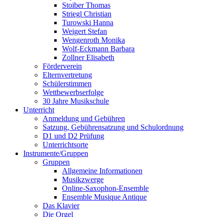
Stoiber Thomas
Striegl Christian
Turowski Hanna
Weigert Stefan
Wengenroth Monika
Wolf-Eckmann Barbara
Zollner Elisabeth
Förderverein
Elternvertretung
Schülerstimmen
Wettbewerbserfolge
30 Jahre Musikschule
Unterricht
Anmeldung und Gebühren
Satzung, Gebührensatzung und Schulordnung
D1 und D2 Prüfung
Unterrichtsorte
Instrumente/Gruppen
Gruppen
Allgemeine Informationen
Musikzwerge
Online-Saxophon-Ensemble
Ensemble Musique Antique
Das Klavier
Die Orgel