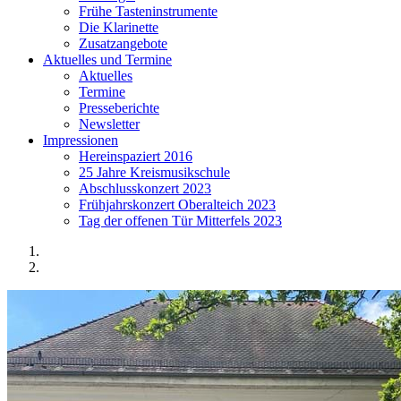
Frühe Tasteninstrumente
Die Klarinette
Zusatzangebote
Aktuelles und Termine
Aktuelles
Termine
Presseberichte
Newsletter
Impressionen
Hereinspaziert 2016
25 Jahre Kreismusikschule
Abschlusskonzert 2023
Frühjahrskonzert Oberalteich 2023
Tag der offenen Tür Mitterfels 2023