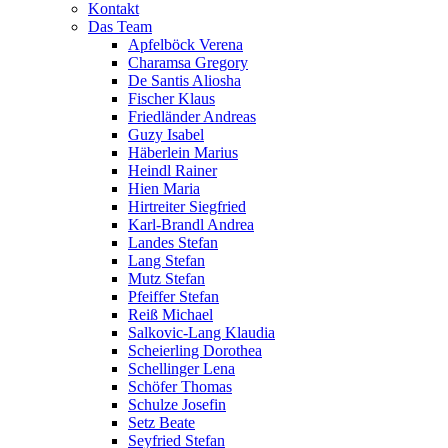
Kontakt
Das Team
Apfelböck Verena
Charamsa Gregory
De Santis Aliosha
Fischer Klaus
Friedländer Andreas
Guzy Isabel
Häberlein Marius
Heindl Rainer
Hien Maria
Hirtreiter Siegfried
Karl-Brandl Andrea
Landes Stefan
Lang Stefan
Mutz Stefan
Pfeiffer Stefan
Reiß Michael
Salkovic-Lang Klaudia
Scheierling Dorothea
Schellinger Lena
Schöfer Thomas
Schulze Josefin
Setz Beate
Seyfried Stefan