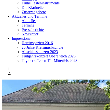
Frühe Tasteninstrumente
Die Klarinette
Zusatzangebote
Aktuelles und Termine
Aktuelles
Termine
Presseberichte
Newsletter
Impressionen
Hereinspaziert 2016
25 Jahre Kreismusikschule
Abschlusskonzert 2023
Frühjahrskonzert Oberalteich 2023
Tag der offenen Tür Mitterfels 2023