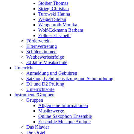
Stoiber Thomas
Striegl Christian
Turowski Hanna
Weigert Stefan
Wengenroth Monika
Wolf-Eckmann Barbara
Zollner Elisabeth
Förderverein
Elternvertretung
Schülerstimmen
Wettbewerbserfolge
30 Jahre Musikschule
Unterricht
Anmeldung und Gebühren
Satzung, Gebührensatzung und Schulordnung
D1 und D2 Prüfung
Unterrichtsorte
Instrumente/Gruppen
Gruppen
Allgemeine Informationen
Musikzwerge
Online-Saxophon-Ensemble
Ensemble Musique Antique
Das Klavier
Die Orgel