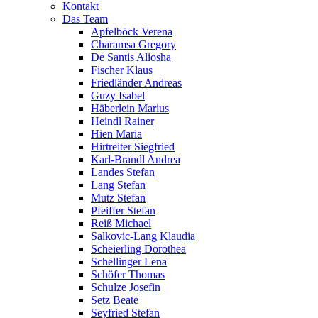
Kontakt
Das Team
Apfelböck Verena
Charamsa Gregory
De Santis Aliosha
Fischer Klaus
Friedländer Andreas
Guzy Isabel
Häberlein Marius
Heindl Rainer
Hien Maria
Hirtreiter Siegfried
Karl-Brandl Andrea
Landes Stefan
Lang Stefan
Mutz Stefan
Pfeiffer Stefan
Reiß Michael
Salkovic-Lang Klaudia
Scheierling Dorothea
Schellinger Lena
Schöfer Thomas
Schulze Josefin
Setz Beate
Seyfried Stefan