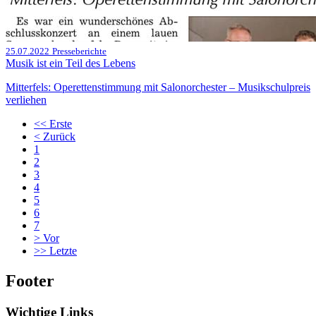
25.07.2022
Presseberichte
Musik ist ein Teil des Lebens
Mitterfels: Operettenstimmung mit Salonorchester – Musikschulpreis
verliehen
<<
Erste
<
Zurück
1
2
3
4
5
6
7
>
Vor
>>
Letzte
Footer
Wichtige Links