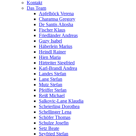
Kontakt
Das Team
Apfelböck Verena
Charamsa Gregory
De Santis Aliosha
Fischer Klaus
Friedländer Andreas
Guzy Isabel
Häberlein Marius
Heindl Rainer
Hien Maria
Hirtreiter Siegfried
Karl-Brandl Andrea
Landes Stefan
Lang Stefan
Mutz Stefan
Pfeiffer Stefan
Reiß Michael
Salkovic-Lang Klaudia
Scheierling Dorothea
Schellinger Lena
Schöfer Thomas
Schulze Josefin
Setz Beate
Seyfried Stefan