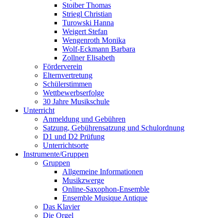
Stoiber Thomas
Striegl Christian
Turowski Hanna
Weigert Stefan
Wengenroth Monika
Wolf-Eckmann Barbara
Zollner Elisabeth
Förderverein
Elternvertretung
Schülerstimmen
Wettbewerbserfolge
30 Jahre Musikschule
Unterricht
Anmeldung und Gebühren
Satzung, Gebührensatzung und Schulordnung
D1 und D2 Prüfung
Unterrichtsorte
Instrumente/Gruppen
Gruppen
Allgemeine Informationen
Musikzwerge
Online-Saxophon-Ensemble
Ensemble Musique Antique
Das Klavier
Die Orgel