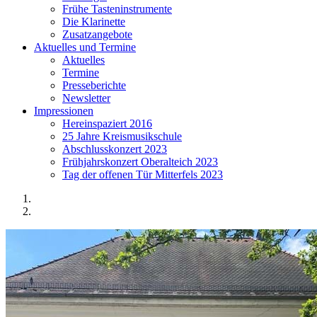
Frühe Tasteninstrumente
Die Klarinette
Zusatzangebote
Aktuelles und Termine
Aktuelles
Termine
Presseberichte
Newsletter
Impressionen
Hereinspaziert 2016
25 Jahre Kreismusikschule
Abschlusskonzert 2023
Frühjahrskonzert Oberalteich 2023
Tag der offenen Tür Mitterfels 2023